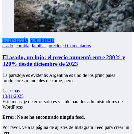
ECONOMÍA
SOCIEDAD
asado
,
comida
,
familias
,
precios
0 Comentarios
El asado, un lujo: el precio aumentó entre 280% y
320% desde diciembre de 2023
La paradoja es evidente: Argentina es uno de los principales
productores mundiales de carne, pero…
Leer más
13/11/2025
Este mensaje de error solo es visible para los administradores de
WordPress
Error: No se ha encontrado ningún feed.
Por favor, ve a la página de ajustes de Instagram Feed para crear un
feed.