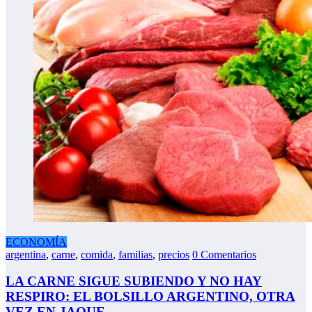
ECONOMÍA
argentina
,
carne
,
comida
,
familias
,
precios
0 Comentarios
LA CARNE SIGUE SUBIENDO Y NO HAY
RESPIRO: EL BOLSILLO ARGENTINO, OTRA
VEZ EN JAQUE