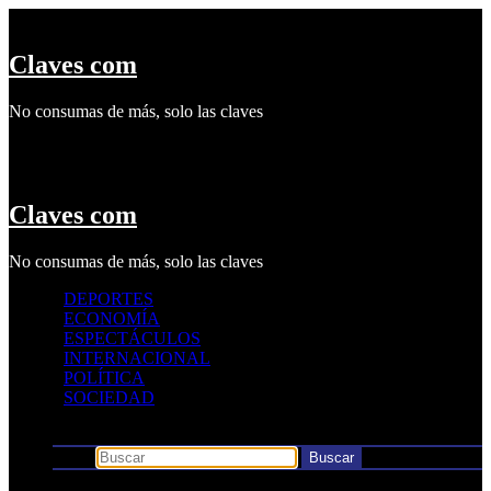
Saltar
al
contenido
Claves com
No consumas de más, solo las claves
Claves com
No consumas de más, solo las claves
DEPORTES
ECONOMÍA
ESPECTÁCULOS
INTERNACIONAL
POLÍTICA
SOCIEDAD