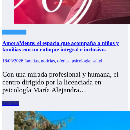
SOCIEDAD
AmoraMente: el espacio que acompaña a niños y
familias con un enfoque integral e inclusivo.
18/03/2026
familias
,
noticias
,
ofertas
,
psicología
,
salud
Con una mirada profesional y humana, el
centro dirigido por la licenciada en
psicología María Alejandra…
Leer más