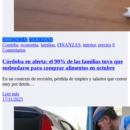
ECONOMÍA
SOCIEDAD
Cordoba
,
economia
,
familias
,
FINANZAS
,
interior
,
precios
0
Comentarios
Córdoba en alerta: el 90% de las familias tuvo que
endeudarse para comprar alimentos en octubre
En un contexto de recesión, pérdida de empleo y salarios que corren
muy por detrás…
Leer más
17/11/2025