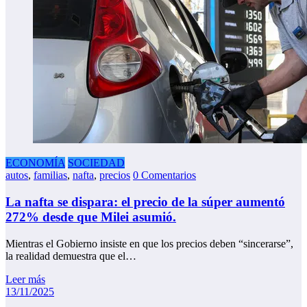
ECONOMÍA
SOCIEDAD
autos
,
familias
,
nafta
,
precios
0 Comentarios
La nafta se dispara: el precio de la súper aumentó
272% desde que Milei asumió.
Mientras el Gobierno insiste en que los precios deben “sincerarse”,
la realidad demuestra que el…
Leer más
13/11/2025